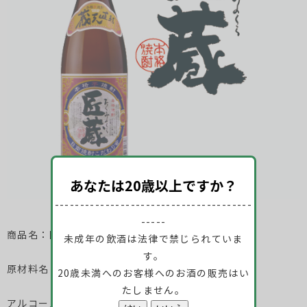
あなたは20歳以上ですか？
---------------------------------------
-----
商品名：匠蔵
未成年の飲酒は法律で禁じられていま
す。
原材料名：甘藷、米麹
20歳未満へのお客様へのお酒の販売はい
たしません。
アルコール分：20度 25度