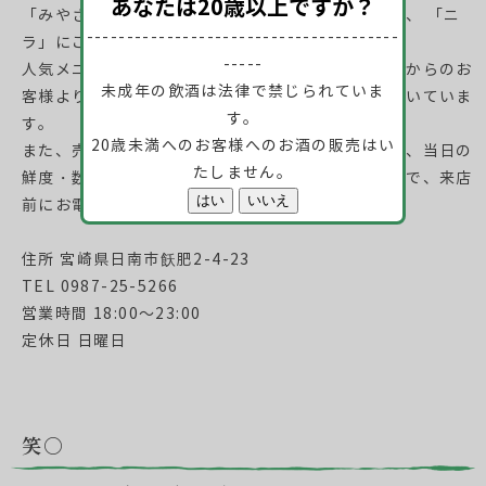
あなたは20歳以上ですか？
「みやざき地頭鶏」にこだわり、「塩」にこだわり、 「ニ
---------------------------------------
ラ」にこだわり続けるお店です。
-----
人気メニュー「宮崎地鶏のもも炭火焼」は、県内外からのお
未成年の飲酒は法律で禁じられていま
客様より塩加減、ニラの付合わせ等、好評をいただいていま
す。
す。
20歳未満へのお客様へのお酒の販売はい
また、売切れ必至の鮮度抜群「地頭鶏のさしみ」は、当日の
たしません。
鮮度・数量によりご提供できない場合がありますので、来店
前にお電話をいただければ幸いです。
住所 宮崎県日南市飫肥2-4-23
TEL 0987-25-5266
営業時間 18:00～23:00
定休日 日曜日
笑○